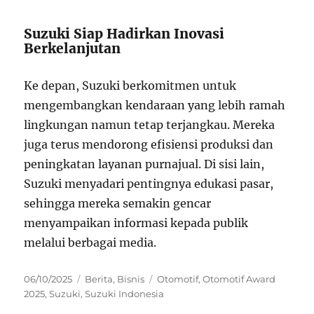
Suzuki Siap Hadirkan Inovasi
Berkelanjutan
Ke depan, Suzuki berkomitmen untuk
mengembangkan kendaraan yang lebih ramah
lingkungan namun tetap terjangkau. Mereka
juga terus mendorong efisiensi produksi dan
peningkatan layanan purnajual. Di sisi lain,
Suzuki menyadari pentingnya edukasi pasar,
sehingga mereka semakin gencar
menyampaikan informasi kepada publik
melalui berbagai media.
Posted
Categories
Tags
06/10/2025
Berita
,
Bisnis
Otomotif
,
Otomotif Award
on
2025
,
Suzuki
,
Suzuki Indonesia