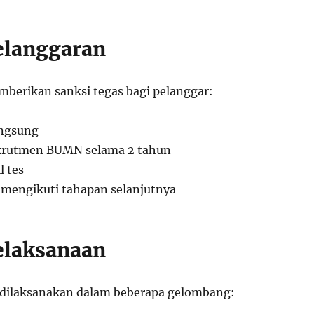
elanggaran
mberikan sanksi tegas bagi pelanggar:
angsung
rekrutmen BUMN selama 2 tahun
l tes
mengikuti tahapan selanjutnya
elaksanaan
 dilaksanakan dalam beberapa gelombang: