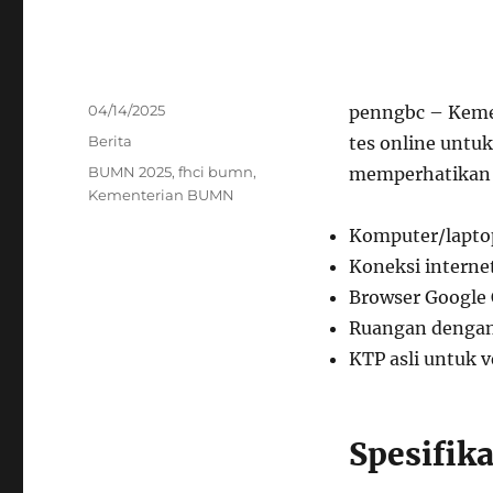
Posted
04/14/2025
penngbc – Keme
on
Categories
Berita
tes online unt
Tags
BUMN 2025
,
fhci bumn
,
memperhatikan b
Kementerian BUMN
Komputer/lapto
Koneksi interne
Browser Google 
Ruangan denga
KTP asli untuk ve
Spesifik