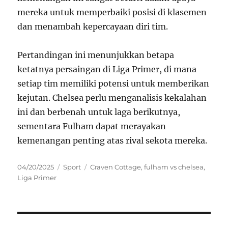
mereka untuk memperbaiki posisi di klasemen
dan menambah kepercayaan diri tim.
Pertandingan ini menunjukkan betapa
ketatnya persaingan di Liga Primer, di mana
setiap tim memiliki potensi untuk memberikan
kejutan. Chelsea perlu menganalisis kekalahan
ini dan berbenah untuk laga berikutnya,
sementara Fulham dapat merayakan
kemenangan penting atas rival sekota mereka.
Posted
Categories
Tags
04/20/2025
Sport
Craven Cottage
,
fulham vs chelsea
,
on
Liga Primer