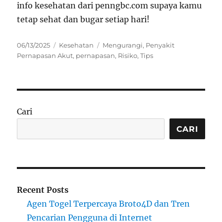
info kesehatan dari penngbc.com supaya kamu
tetap sehat dan bugar setiap hari!
Posted
Categories
Tags
06/13/2025
Kesehatan
Mengurangi
,
Penyakit
on
Pernapasan Akut
,
pernapasan
,
Risiko
,
Tips
Cari
CARI
Recent Posts
Agen Togel Terpercaya Broto4D dan Tren
Pencarian Pengguna di Internet