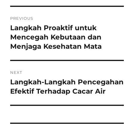
Navigasi
PREVIOUS
pos
Langkah Proaktif untuk
Previous
post:
Mencegah Kebutaan dan
Menjaga Kesehatan Mata
NEXT
Langkah-Langkah Pencegahan
Next
post:
Efektif Terhadap Cacar Air