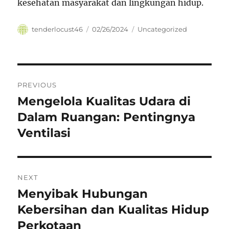
kesehatan masyarakat dan lingkungan hidup.
Author
Posted
Categories
tenderlocust46
02/26/2024
Uncategorized
on
Navigasi
PREVIOUS
pos
Mengelola Kualitas Udara di
Previous
post:
Dalam Ruangan: Pentingnya
Ventilasi
NEXT
Menyibak Hubungan
Next
post:
Kebersihan dan Kualitas Hidup
Perkotaan