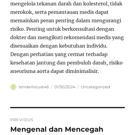
mengelola tekanan darah dan kolesterol, tidak
merokok, serta pemantauan medis dapat
memainkan peran penting dalam mengurangi
risiko. Penting untuk berkonsultasi dengan
dokter dan mengikuti rekomendasi medis yang
disesuaikan dengan kebutuhan individu.
Dengan perhatian yang cermat terhadap
kesehatan jantung dan pembuluh darah, risiko
aneurisma aorta dapat diminimalisir.
Author
Posted
Categories
tenderlocust46
01/30/2024
Uncategorized
on
Navigasi
PREVIOUS
pos
Mengenal dan Mencegah
Previous