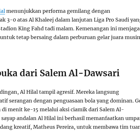
lal
menunjukkan performa gemilang dengan
k 3-0 atas Al Khaleej dalam lanjutan Liga Pro Saudi yan
Stadion King Fahd tadi malam. Kemenangan ini menjaga
l untuk tetap bersaing dalam perburuan gelar juara musi
uka dari Salem Al-Dawsari
dingan, Al Hilal tampil agresif. Mereka langsung
atif serangan dengan penguasaan bola yang dominan. G
 di menit ke-15 melalui aksi ciamik dari Salem Al-
 sayap andalan Al Hilal ini berhasil memanfaatkan ump
andang kreatif, Matheus Pereira, untuk membawa tim tua