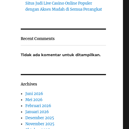
Situs Judi Live Casino Online Populer
dengan Akses Mudah di Semua Perangkat
Recent Comments
Tidak ada komentar untuk ditampilkan.
Archives
Juni 2026
Mei 2026
Februari 2026
Januari 2026
Desember 2025
November 2025