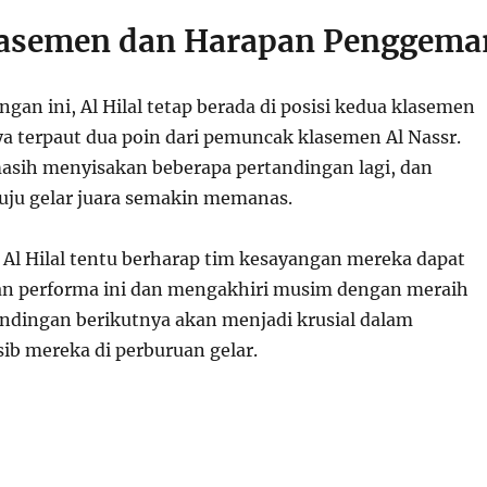
lasemen dan Harapan Penggema
an ini, Al Hilal tetap berada di posisi kedua klasemen
a terpaut dua poin dari pemuncak klasemen Al Nassr.
masih menyisakan beberapa pertandingan lagi, dan
ju gelar juara semakin memanas.
Al Hilal tentu berharap tim kesayangan mereka dapat
 performa ini dan mengakhiri musim dengan meraih
tandingan berikutnya akan menjadi krusial dalam
b mereka di perburuan gelar.