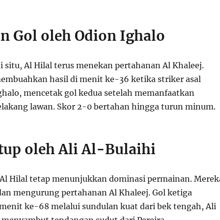
 Gol oleh Odion Ighalo
i situ, Al Hilal terus menekan pertahanan Al Khaleej.
mbuahkan hasil di menit ke-36 ketika striker asal
Ighalo, mencetak gol kedua setelah memanfaatkan
belakang lawan. Skor 2-0 bertahan hingga turun minum.
up oleh Ali Al-Bulaihi
 Al Hilal tetap menunjukkan dominasi permainan. Merek
an mengurung pertahanan Al Khaleej. Gol ketiga
 menit ke-68 melalui sundulan kuat dari bek tengah, Ali