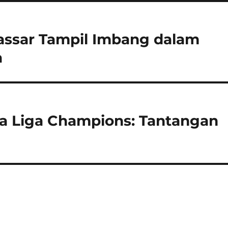
ssar Tampil Imbang dalam
a
ta Liga Champions: Tantangan