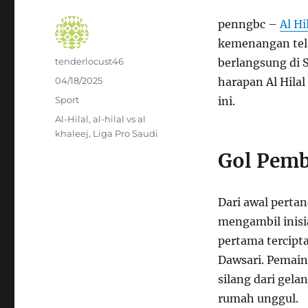
penngbc –
Al Hi
kemenangan tela
Author
tenderlocust46
berlangsung di 
Posted
04/18/2025
harapan Al Hila
on
Categories
Sport
ini.
Tags
Al-Hilal
,
al-hilal vs al
khaleej
,
Liga Pro Saudi
Gol Pemb
Dari awal pertan
mengambil inisi
pertama tercipta
Dawsari. Pemain
silang dari gel
rumah unggul.