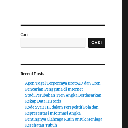
Cari
CARI
Recent Posts
Agen Togel Terpercaya Broto4D dan Tren
Pencarian Pengguna di Internet
Studi Perubahan Tren Angka Berdasarkan
Rekap Data Historis
Kode Syair HK dalam Perspektif Pola dan
Representasi Informasi Angka
Pentingnya Olahraga Rutin untuk Menjaga
Kesehatan Tubuh