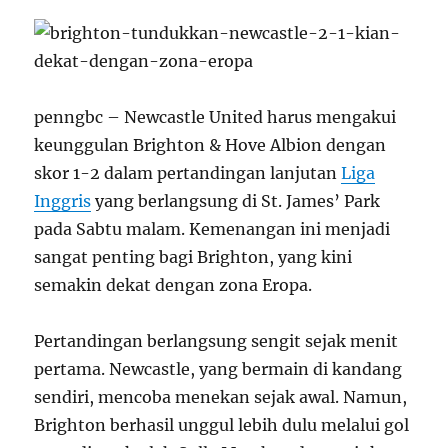
penngbc – Newcastle United harus mengakui
keunggulan Brighton & Hove Albion dengan
skor 1-2 dalam pertandingan lanjutan
Liga
Inggris
yang berlangsung di St. James’ Park
pada Sabtu malam. Kemenangan ini menjadi
sangat penting bagi Brighton, yang kini
semakin dekat dengan zona Eropa.
Pertandingan berlangsung sengit sejak menit
pertama. Newcastle, yang bermain di kandang
sendiri, mencoba menekan sejak awal. Namun,
Brighton berhasil unggul lebih dulu melalui gol