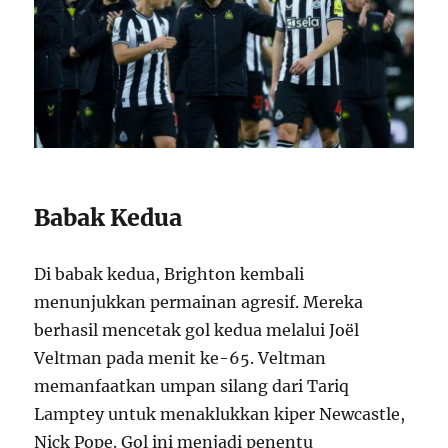
Babak Kedua
Di babak kedua, Brighton kembali
menunjukkan permainan agresif. Mereka
berhasil mencetak gol kedua melalui Joël
Veltman pada menit ke-65. Veltman
memanfaatkan umpan silang dari Tariq
Lamptey untuk menaklukkan kiper Newcastle,
Nick Pope. Gol ini menjadi penentu