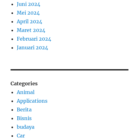
Juni 2024
Mei 2024
April 2024
Maret 2024
Februari 2024
Januari 2024
Categories
Animal
Applications
Berita
Bisnis
budaya
Car