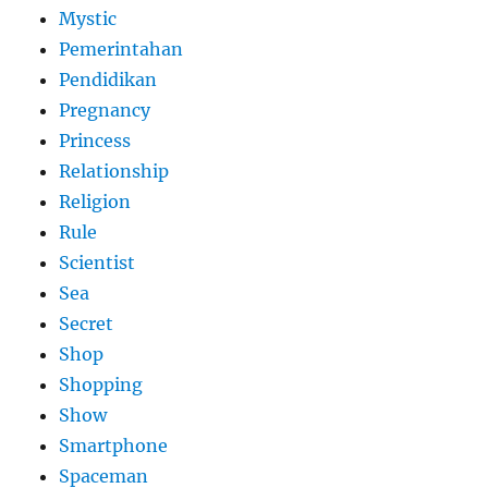
Mystic
Pemerintahan
Pendidikan
Pregnancy
Princess
Relationship
Religion
Rule
Scientist
Sea
Secret
Shop
Shopping
Show
Smartphone
Spaceman