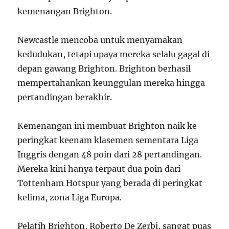
kemenangan Brighton.
Newcastle mencoba untuk menyamakan
kedudukan, tetapi upaya mereka selalu gagal di
depan gawang Brighton. Brighton berhasil
mempertahankan keunggulan mereka hingga
pertandingan berakhir.
Kemenangan ini membuat Brighton naik ke
peringkat keenam klasemen sementara Liga
Inggris dengan 48 poin dari 28 pertandingan.
Mereka kini hanya terpaut dua poin dari
Tottenham Hotspur yang berada di peringkat
kelima, zona Liga Europa.
Pelatih Brighton, Roberto De Zerbi, sangat puas