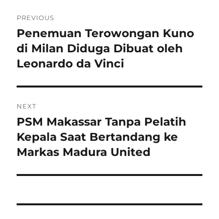
Navigasi
PREVIOUS
pos
Penemuan Terowongan Kuno
Previous
post:
di Milan Diduga Dibuat oleh
Leonardo da Vinci
NEXT
PSM Makassar Tanpa Pelatih
Next
post:
Kepala Saat Bertandang ke
Markas Madura United