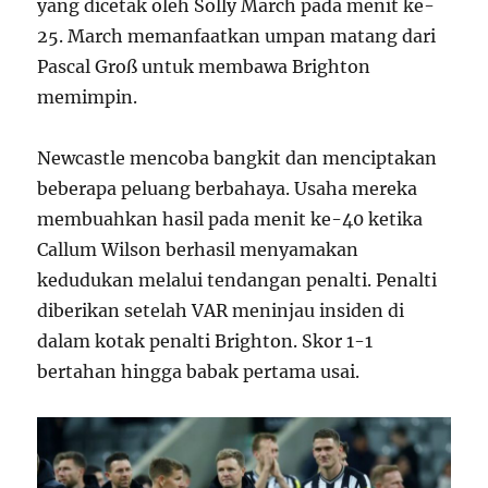
yang dicetak oleh Solly March pada menit ke-
25. March memanfaatkan umpan matang dari
Pascal Groß untuk membawa Brighton
memimpin.
Newcastle mencoba bangkit dan menciptakan
beberapa peluang berbahaya. Usaha mereka
membuahkan hasil pada menit ke-40 ketika
Callum Wilson berhasil menyamakan
kedudukan melalui tendangan penalti. Penalti
diberikan setelah VAR meninjau insiden di
dalam kotak penalti Brighton. Skor 1-1
bertahan hingga babak pertama usai.