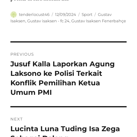
Author
Posted
Categories
Tags
tenderlocust46
12/09/2024
Sport
Gustav
on
Isaksen
,
Gustav isaksen - fc 24
,
Gustav Isaksen Fenerbahçe
Navigasi
PREVIOUS
pos
Jusuf Kalla Laporkan Agung
Previous
post:
Laksono ke Polisi Terkait
Konflik Pemilihan Ketua
Umum PMI
NEXT
Lucinta Luna Tuding Isa Zega
Next
post: