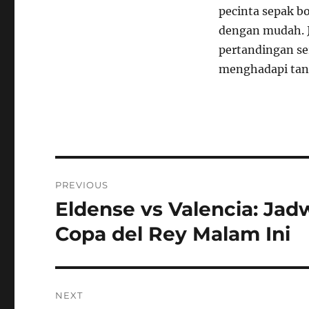
pecinta sepak b
dengan mudah. 
pertandingan se
menghadapi tan
Navigasi
PREVIOUS
pos
Eldense vs Valencia: Jad
Previous
post:
Copa del Rey Malam Ini
NEXT