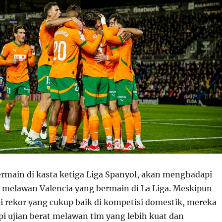
ermain di kasta ketiga Liga Spanyol, akan menghadapi
 melawan Valencia yang bermain di La Liga. Meskipun
i rekor yang cukup baik di kompetisi domestik, mereka
 ujian berat melawan tim yang lebih kuat dan