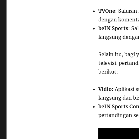
TVOne
: Saluran
dengan komenta
beIN Sports
: Sa
langsung dengan
Selain itu, bagi
televisi, pertan
berikut:
Vidio
: Aplikasi
langsung dan bi
beIN Sports Co
pertandingan se