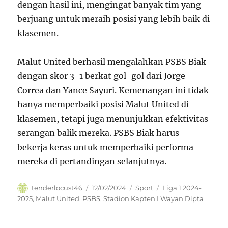
dengan hasil ini, mengingat banyak tim yang
berjuang untuk meraih posisi yang lebih baik di
klasemen.
Malut United berhasil mengalahkan PSBS Biak
dengan skor 3-1 berkat gol-gol dari Jorge
Correa dan Yance Sayuri. Kemenangan ini tidak
hanya memperbaiki posisi Malut United di
klasemen, tetapi juga menunjukkan efektivitas
serangan balik mereka. PSBS Biak harus
bekerja keras untuk memperbaiki performa
mereka di pertandingan selanjutnya.
Author
Posted
Categories
Tags
tenderlocust46
12/02/2024
Sport
Liga 1 2024-
on
2025
,
Malut United
,
PSBS
,
Stadion Kapten I Wayan Dipta