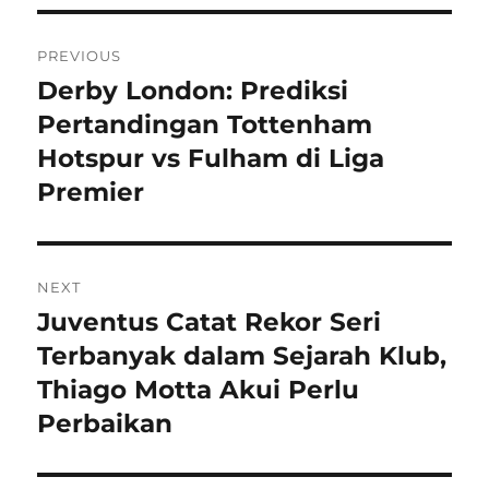
Navigasi
PREVIOUS
pos
Derby London: Prediksi
Previous
post:
Pertandingan Tottenham
Hotspur vs Fulham di Liga
Premier
NEXT
Juventus Catat Rekor Seri
Next
post:
Terbanyak dalam Sejarah Klub,
Thiago Motta Akui Perlu
Perbaikan