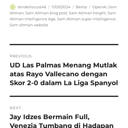
Author
Posted
Categories
Tags
tenderlocust46
11/09/2024
Berita
OpenAI
,
Sam
on
Altman
,
Sam Altman blog post
,
Sam Altman height
,
Sam
Altman Intelligence Age
,
Sam Altman super intelligence
,
Sam altman website
Navigasi
PREVIOUS
pos
UD Las Palmas Menang Mutlak
Previous
post:
atas Rayo Vallecano dengan
Skor 2-0 dalam La Liga Spanyol
NEXT
Jay Idzes Bermain Full,
Next
post:
Venezia Tumbang di Hadapan