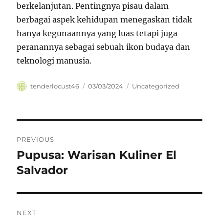
berkelanjutan. Pentingnya pisau dalam
berbagai aspek kehidupan menegaskan tidak
hanya kegunaannya yang luas tetapi juga
peranannya sebagai sebuah ikon budaya dan
teknologi manusia.
Author
Posted
Categories
tenderlocust46
03/03/2024
Uncategorized
on
Navigasi
PREVIOUS
pos
Pupusa: Warisan Kuliner El
Previous
post:
Salvador
NEXT