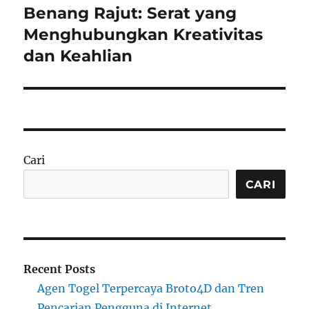
Benang Rajut: Serat yang
Next
post:
Menghubungkan Kreativitas
dan Keahlian
Cari
CARI
Recent Posts
Agen Togel Terpercaya Broto4D dan Tren
Pencarian Pengguna di Internet