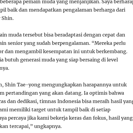
 beberapa pemain muda yang menjanjikan. Saya berhara
pil baik dan mendapatkan pengalaman berharga dari
r Shin.
ain muda tersebut bisa beradaptasi dengan cepat dan
main senior yang sudah berpengalaman. “Mereka perlu
nior dan mengambil kesempatan ini untuk berkembang.
a butuh generasi muda yang siap bersaing di level
nya.
an, Shin Tae-yong mengungkapkan harapannya untuk
alam pertandingan yang akan datang. Ia optimis bahwa
as dan dedikasi, timnas Indonesia bisa meraih hasil yan
i memiliki target untuk tampil baik di setiap
ya percaya jika kami bekerja keras dan fokus, hasil yang
kan tercapai,” ungkapnya.