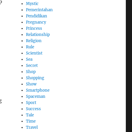
p
Mystic
Pemerintahan
Pendidikan
Pregnancy
Princess
Relationship
Religion
Rule
Scientist
Sea
Secret
Shop
Shopping
Show
Smartphone
Spaceman
g
Sport
Success
Tale
Time
Travel