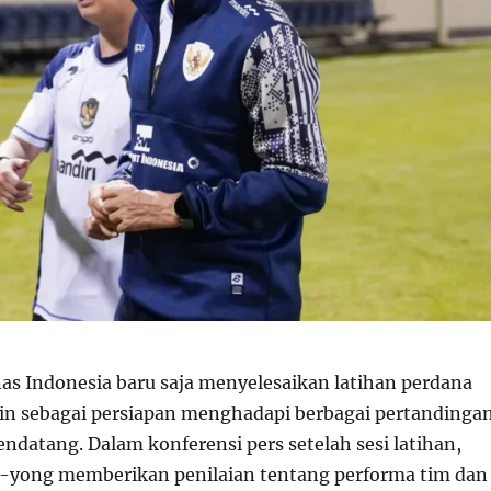
s Indonesia baru saja menyelesaikan latihan perdana
in sebagai persiapan menghadapi berbagai pertandinga
ndatang. Dalam konferensi pers setelah sesi latihan,
e-yong memberikan penilaian tentang performa tim dan