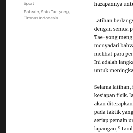
on
Categories
Sport
harapannya unt
Tags
Bahrain
,
Shin Tae-yong
,
Timnas Indonesia
Latihan berlangs
dengan semua p
Tae-yong mengak
menyadari bahwa
melihat para pe
Ini adalah langk
untuk meningka
Selama latihan
kesiapan fisik.
akan diterapkan
pada taktik yan
setiap pemain u
lapangan,” tamb