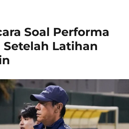
cara Soal Performa
 Setelah Latihan
in