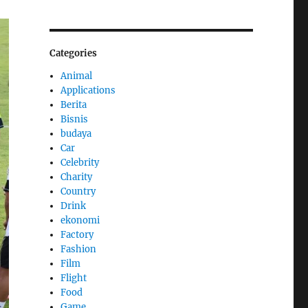
Categories
Animal
Applications
Berita
Bisnis
budaya
Car
Celebrity
Charity
Country
Drink
ekonomi
Factory
Fashion
Film
Flight
Food
Game