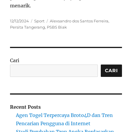
menarik.
Posted
Categories
Tags
12/12/2024
Sport
Alexsandro dos Santos Ferreira
,
on
Persita Tangerang
,
PSBS Biak
Cari
CARI
Recent Posts
Agen Togel Terpercaya Broto4D dan Tren
Pencarian Pengguna di Internet
Studi Perubahan Tren Angka Berdasarkan