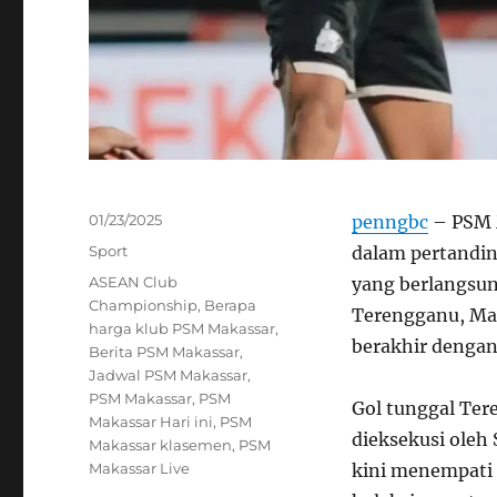
Posted
01/23/2025
penngbc
– PSM 
on
Categories
Sport
dalam pertandi
Tags
ASEAN Club
yang berlangsun
Championship
,
Berapa
Terengganu, Mal
harga klub PSM Makassar
,
berakhir denga
Berita PSM Makassar
,
Jadwal PSM Makassar
,
PSM Makassar
,
PSM
Gol tunggal Ter
Makassar Hari ini
,
PSM
dieksekusi oleh
Makassar klasemen
,
PSM
Makassar Live
kini menempati 