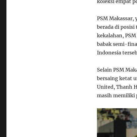
koleksi empat po
PSM Makassar, 
berada di posis
kekalahan, PSM 
babak semi-fina
Indonesia terse
Selain PSM Maka
bersaing ketat 
United, Thanh H
masih memiliki p