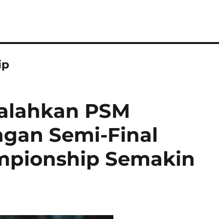
ip
alahkan PSM
ngan Semi-Final
mpionship Semakin