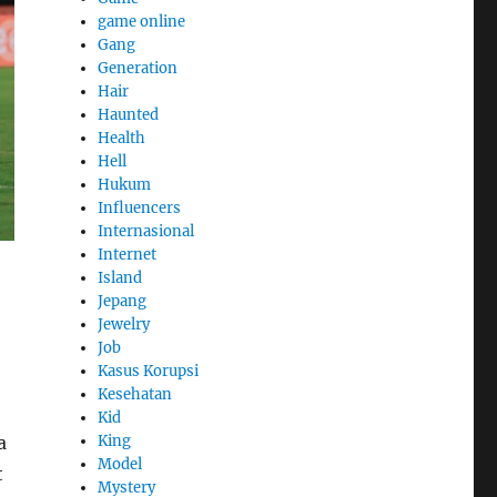
game online
Gang
Generation
Hair
Haunted
Health
Hell
Hukum
Influencers
Internasional
Internet
Island
Jepang
Jewelry
Job
Kasus Korupsi
Kesehatan
Kid
a
King
Model
t
Mystery