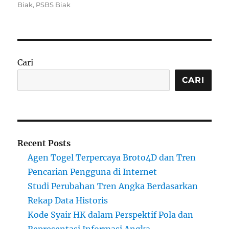
on
Biak
,
PSBS Biak
Cari
CARI
Recent Posts
Agen Togel Terpercaya Broto4D dan Tren
Pencarian Pengguna di Internet
Studi Perubahan Tren Angka Berdasarkan
Rekap Data Historis
Kode Syair HK dalam Perspektif Pola dan
Representasi Informasi Angka