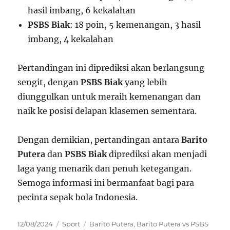
hasil imbang, 6 kekalahan
PSBS Biak
: 18 poin, 5 kemenangan, 3 hasil
imbang, 4 kekalahan
Pertandingan ini diprediksi akan berlangsung
sengit, dengan
PSBS Biak
yang lebih
diunggulkan untuk meraih kemenangan dan
naik ke posisi delapan klasemen sementara.
Dengan demikian, pertandingan antara
Barito
Putera
dan
PSBS Biak
diprediksi akan menjadi
laga yang menarik dan penuh ketegangan.
Semoga informasi ini bermanfaat bagi para
pecinta sepak bola Indonesia.
Posted
Categories
Tags
12/08/2024
Sport
Barito Putera
,
Barito Putera vs PSBS