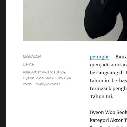
Posted
12/28/2024
penngbc
– Binta
on
Categories
Berita
menjadi sorotan
Tags
Asia Artist Awards 2024
,
berlangsung di 
Byeon Woo Seok
,
Kim Hye
tahun ini berha
Yoon
,
Lovely Runner
termasuk pengha
Tahun Ini.
Byeon Woo Seok
kategori Aktor 