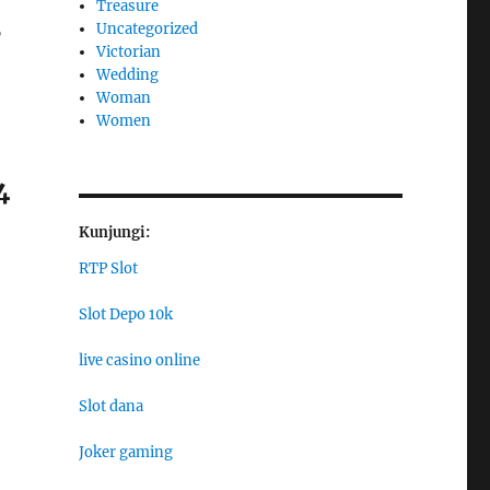
Treasure
Uncategorized
”
Victorian
Wedding
Woman
Women
4
Kunjungi:
RTP Slot
Slot Depo 10k
live casino online
Slot dana
Joker gaming