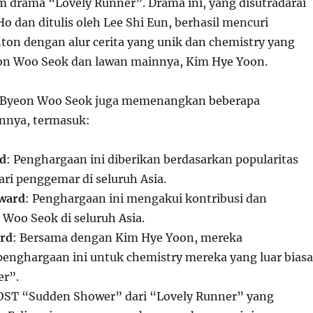
m drama “Lovely Runner”. Drama ini, yang disutradarai
o dan ditulis oleh Lee Shi Eun, berhasil mencuri
ton dengan alur cerita yang unik dan chemistry yang
on Woo Seok dan lawan mainnya, Kim Hye Yoon.
, Byeon Woo Seok juga memenangkan beberapa
nnya, termasuk:
rd
: Penghargaan ini diberikan berdasarkan popularitas
ri penggemar di seluruh Asia.
Award
: Penghargaan ini mengakui kontribusi dan
Woo Seok di seluruh Asia.
ard
: Bersama dengan Kim Hye Yoon, mereka
nghargaan ini untuk chemistry mereka yang luar biasa
er”.
 OST “Sudden Shower” dari “Lovely Runner” yang