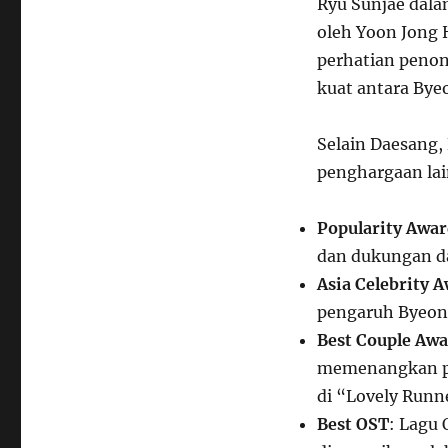
Ryu Sunjae dala
oleh Yoon Jong H
perhatian penon
kuat antara Bye
Selain Daesang
penghargaan lai
Popularity Awa
dan dukungan da
Asia Celebrity 
pengaruh Byeon 
Best Couple Aw
memenangkan pe
di “Lovely Runn
Best OST
: Lagu