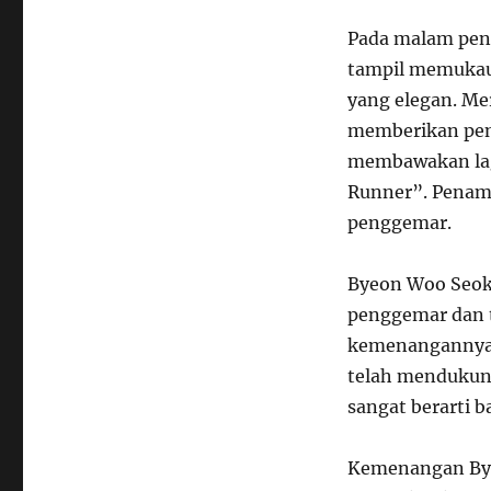
Pada malam pen
tampil memukau
yang elegan. Me
memberikan pen
membawakan lag
Runner”. Penam
penggemar.
Byeon Woo Seok
penggemar dan t
kemenangannya.
telah mendukung
sangat berarti b
Kemenangan Byeo