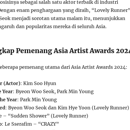
sinya sebagai salah satu aktor terbaik di industri
Dengan enam penghargaan yang diraih, “Lovely Runner
Seok menjadi sorotan utama malam itu, menunjukkan
garuh dan popularitas mereka di seluruh Asia.
gkap Pemenang Asia Artist Awards 202
beberapa pemenang utama dari Asia Artist Awards 2024:
ar (Actor)
: Kim Soo Hyun
e Year
: Byeon Woo Seok, Park Min Young
the Year
: Park Min Young
ard
: Byeon Woo Seok dan Kim Hye Yoon (Lovely Runner)
se – “Sudden Shower” (Lovely Runner)
o
: Le Sserafim – “CRAZY”