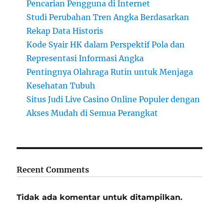
Pencarian Pengguna di Internet
Studi Perubahan Tren Angka Berdasarkan
Rekap Data Historis
Kode Syair HK dalam Perspektif Pola dan
Representasi Informasi Angka
Pentingnya Olahraga Rutin untuk Menjaga
Kesehatan Tubuh
Situs Judi Live Casino Online Populer dengan
Akses Mudah di Semua Perangkat
Recent Comments
Tidak ada komentar untuk ditampilkan.