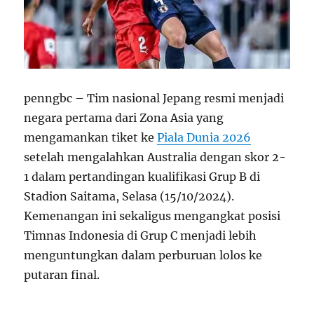
penngbc – Tim nasional Jepang resmi menjadi
negara pertama dari Zona Asia yang
mengamankan tiket ke
Piala Dunia 2026
setelah mengalahkan Australia dengan skor 2-
1 dalam pertandingan kualifikasi Grup B di
Stadion Saitama, Selasa (15/10/2024).
Kemenangan ini sekaligus mengangkat posisi
Timnas Indonesia di Grup C menjadi lebih
menguntungkan dalam perburuan lolos ke
putaran final.