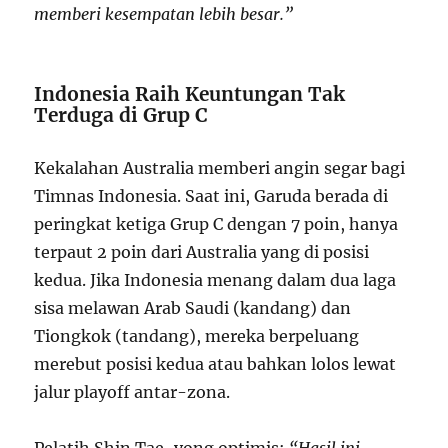
memberi kesempatan lebih besar.”
Indonesia Raih Keuntungan Tak
Terduga di Grup C
Kekalahan Australia memberi angin segar bagi
Timnas Indonesia. Saat ini, Garuda berada di
peringkat ketiga Grup C dengan 7 poin, hanya
terpaut 2 poin dari Australia yang di posisi
kedua. Jika Indonesia menang dalam dua laga
sisa melawan Arab Saudi (kandang) dan
Tiongkok (tandang), mereka berpeluang
merebut posisi kedua atau bahkan lolos lewat
jalur playoff antar-zona.