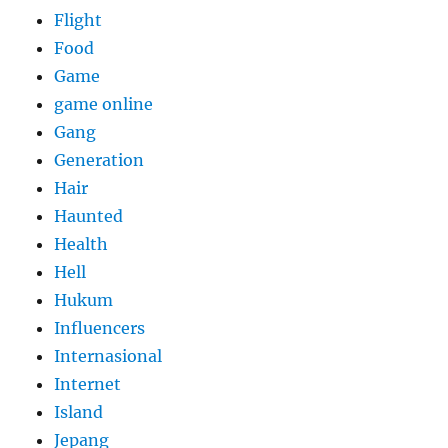
Flight
Food
Game
game online
Gang
Generation
Hair
Haunted
Health
Hell
Hukum
Influencers
Internasional
Internet
Island
Jepang