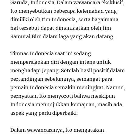
Garuda, Indonesia. Dalam wawancara eksklusif,
Ito menyebutkan beberapa kelemahan yang
dimiliki oleh tim Indonesia, serta bagaimana
hal tersebut dapat dimanfaatkan oleh tim
Samurai Biru dalam laga yang akan datang.
Timnas Indonesia saat ini sedang
mempersiapkan diri dengan intens untuk
menghadapi Jepang. Setelah hasil positif dalam
pertandingan sebelumnya, semangat para
pemain Indonesia semakin meningkat. Namun,
pernyataan Ito menyoroti bahwa meskipun
Indonesia menunjukkan kemajuan, masih ada
aspek yang perlu diperbaiki.
Dalam wawancaranya, Ito mengatakan,