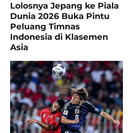
Lolosnya Jepang ke Piala
Dunia 2026 Buka Pintu
Peluang Timnas
Indonesia di Klasemen
Asia