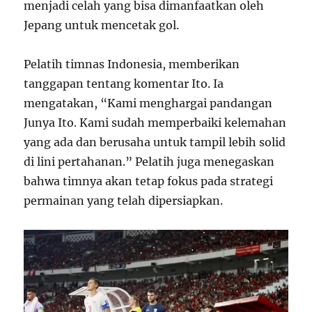
menjadi celah yang bisa dimanfaatkan oleh
Jepang untuk mencetak gol.
Pelatih timnas Indonesia, memberikan
tanggapan tentang komentar Ito. Ia
mengatakan, “Kami menghargai pandangan
Junya Ito. Kami sudah memperbaiki kelemahan
yang ada dan berusaha untuk tampil lebih solid
di lini pertahanan.” Pelatih juga menegaskan
bahwa timnya akan tetap fokus pada strategi
permainan yang telah dipersiapkan.