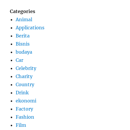
Categories
Animal
Applications
Berita
Bisnis
budaya
Car
Celebrity
Charity
Country
Drink
ekonomi
Factory
Fashion
Film