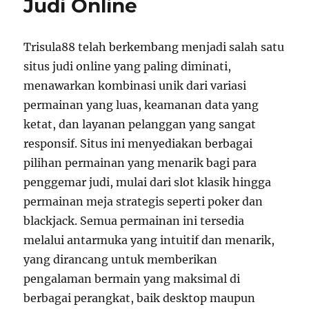
Judi Online
Trisula88 telah berkembang menjadi salah satu
situs judi online yang paling diminati,
menawarkan kombinasi unik dari variasi
permainan yang luas, keamanan data yang
ketat, dan layanan pelanggan yang sangat
responsif. Situs ini menyediakan berbagai
pilihan permainan yang menarik bagi para
penggemar judi, mulai dari slot klasik hingga
permainan meja strategis seperti poker dan
blackjack. Semua permainan ini tersedia
melalui antarmuka yang intuitif dan menarik,
yang dirancang untuk memberikan
pengalaman bermain yang maksimal di
berbagai perangkat, baik desktop maupun