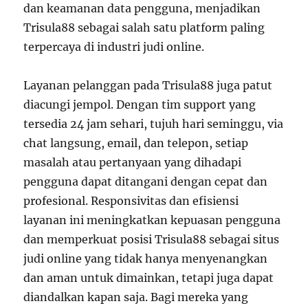
dan keamanan data pengguna, menjadikan
Trisula88 sebagai salah satu platform paling
terpercaya di industri judi online.
Layanan pelanggan pada Trisula88 juga patut
diacungi jempol. Dengan tim support yang
tersedia 24 jam sehari, tujuh hari seminggu, via
chat langsung, email, dan telepon, setiap
masalah atau pertanyaan yang dihadapi
pengguna dapat ditangani dengan cepat dan
profesional. Responsivitas dan efisiensi
layanan ini meningkatkan kepuasan pengguna
dan memperkuat posisi Trisula88 sebagai situs
judi online yang tidak hanya menyenangkan
dan aman untuk dimainkan, tetapi juga dapat
diandalkan kapan saja. Bagi mereka yang