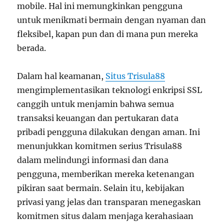
mobile. Hal ini memungkinkan pengguna
untuk menikmati bermain dengan nyaman dan
fleksibel, kapan pun dan di mana pun mereka
berada.
Dalam hal keamanan,
Situs Trisula88
mengimplementasikan teknologi enkripsi SSL
canggih untuk menjamin bahwa semua
transaksi keuangan dan pertukaran data
pribadi pengguna dilakukan dengan aman. Ini
menunjukkan komitmen serius Trisula88
dalam melindungi informasi dan dana
pengguna, memberikan mereka ketenangan
pikiran saat bermain. Selain itu, kebijakan
privasi yang jelas dan transparan menegaskan
komitmen situs dalam menjaga kerahasiaan