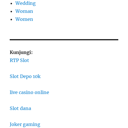
Wedding
Woman
Women
Kunjungi:
RTP Slot
Slot Depo 10k
live casino online
Slot dana
Joker gaming