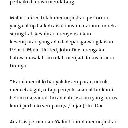
perbaiki di masa mendatang.
Malut United telah menunjukkan performa
yang cukup baik di awal musim, namun mereka
sering kali kesulitan menyelesaikan
kesempatan yang ada di depan gawang lawan.
Pelatih Malut United, John Doe, mengakui
bahwa masalah ini telah menjadi fokus utama
timnya.
“Kami memiliki banyak kesempatan untuk
mencetak gol, tetapi penyelesaian akhir kami
belum maksimal. Ini adalah sesuatu yang harus
kami perbaiki secepatnya,” ujar John Doe.
Analisis permainan Malut United menunjukkan