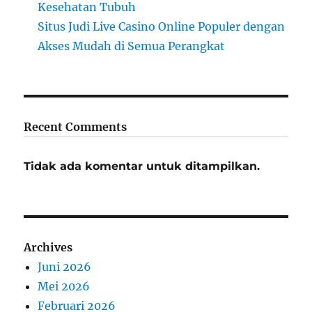
Kesehatan Tubuh
Situs Judi Live Casino Online Populer dengan
Akses Mudah di Semua Perangkat
Recent Comments
Tidak ada komentar untuk ditampilkan.
Archives
Juni 2026
Mei 2026
Februari 2026