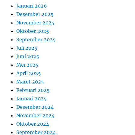
Januari 2026
Desember 2025
November 2025
Oktober 2025
September 2025
Juli 2025
Juni 2025
Mei 2025
April 2025
Maret 2025
Februari 2025
Januari 2025
Desember 2024
November 2024
Oktober 2024
September 2024