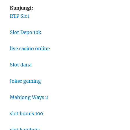
Kunjungi:
RTP Slot
Slot Depo 10k
live casino online
Slot dana
Joker gaming
Mahjong Ways 2
slot bonus 100
slot kamboja