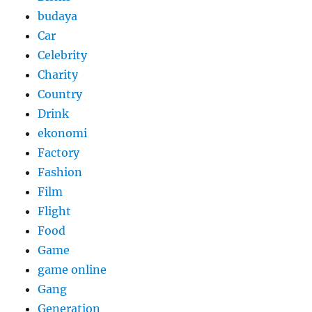
budaya
Car
Celebrity
Charity
Country
Drink
ekonomi
Factory
Fashion
Film
Flight
Food
Game
game online
Gang
Generation