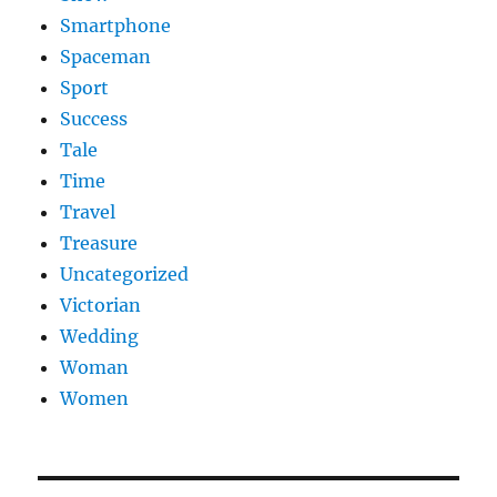
Smartphone
Spaceman
Sport
Success
Tale
Time
Travel
Treasure
Uncategorized
Victorian
Wedding
Woman
Women