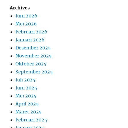
Archives
Juni 2026
Mei 2026
Februari 2026
Januari 2026
Desember 2025
November 2025
Oktober 2025
September 2025
Juli 2025
Juni 2025
Mei 2025
April 2025
Maret 2025
Februari 2025
Januari 2025