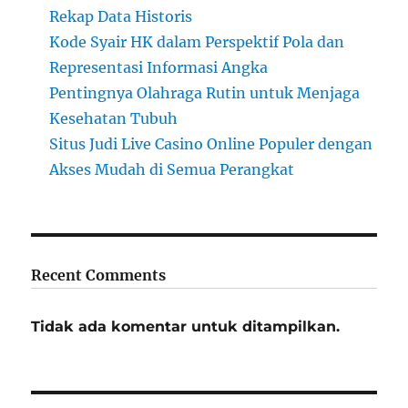
Rekap Data Historis
Kode Syair HK dalam Perspektif Pola dan
Representasi Informasi Angka
Pentingnya Olahraga Rutin untuk Menjaga
Kesehatan Tubuh
Situs Judi Live Casino Online Populer dengan
Akses Mudah di Semua Perangkat
Recent Comments
Tidak ada komentar untuk ditampilkan.