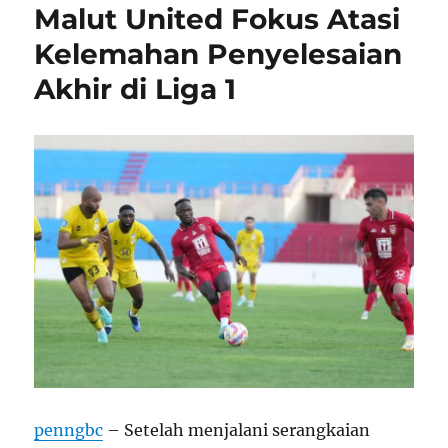
Malut United Fokus Atasi
Kelemahan Penyelesaian
Akhir di Liga 1
penngbc
– Setelah menjalani serangkaian