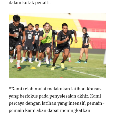
dalam kotak penalti.
“Kami telah mulai melakukan latihan khusus
yang berfokus pada penyelesaian akhir. Kami
percaya dengan latihan yang intensif, pemain-
pemain kami akan dapat meningkatkan