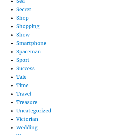
Sea
Secret
Shop
Shopping
Show
Smartphone
Spaceman
Sport
Success
Tale
Time
Travel
Treasure
Uncategorized
Victorian
Wedding