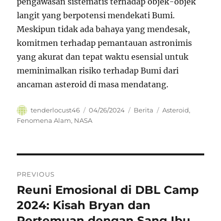
pengawasan sistematis terhadap objek-objek
langit yang berpotensi mendekati Bumi.
Meskipun tidak ada bahaya yang mendesak,
komitmen terhadap pemantauan astronimis
yang akurat dan tepat waktu esensial untuk
meminimalkan risiko terhadap Bumi dari
ancaman asteroid di masa mendatang.
Author
Posted
Categories
Tags
tenderlocust46
04/26/2024
Berita
Asteroid
,
on
Fenomena Alam
,
NASA
Navigasi
PREVIOUS
pos
Reuni Emosional di DBL Camp
Previous
post:
2024: Kisah Bryan dan
Pertemuan dengan Sang Ibu