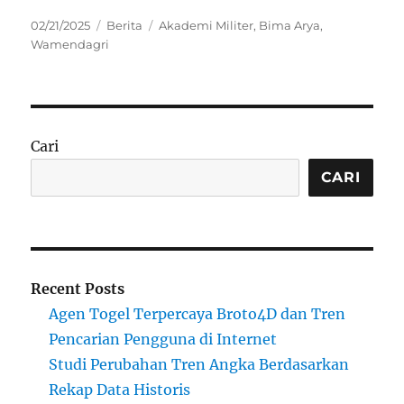
Posted
Categories
Tags
02/21/2025
Berita
Akademi Militer
,
Bima Arya
,
on
Wamendagri
Cari
CARI
Recent Posts
Agen Togel Terpercaya Broto4D dan Tren
Pencarian Pengguna di Internet
Studi Perubahan Tren Angka Berdasarkan
Rekap Data Historis