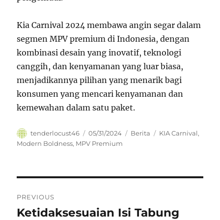
Kia Carnival 2024 membawa angin segar dalam
segmen MPV premium di Indonesia, dengan
kombinasi desain yang inovatif, teknologi
canggih, dan kenyamanan yang luar biasa,
menjadikannya pilihan yang menarik bagi
konsumen yang mencari kenyamanan dan
kemewahan dalam satu paket.
Author
Posted
Categories
Tags
tenderlocust46
05/31/2024
Berita
KIA Carnival
,
on
Modern Boldness
,
MPV Premium
Navigasi
PREVIOUS
pos
Ketidaksesuaian Isi Tabung
Previous