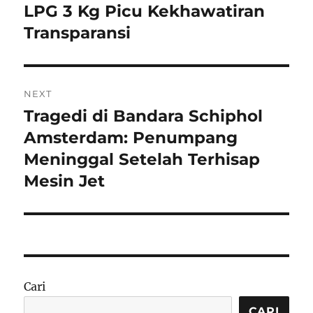
post:
LPG 3 Kg Picu Kekhawatiran
Transparansi
NEXT
Tragedi di Bandara Schiphol
Next
post:
Amsterdam: Penumpang
Meninggal Setelah Terhisap
Mesin Jet
Cari
CARI